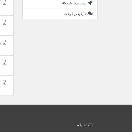
آم
وضعیت شبکه
بازکردن تیکت
OVPN اندروید
وی
ات
ات
ارتباط با ما