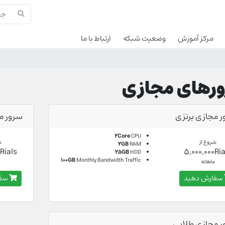
مرکز آموزش
وضعیت شبکه
ارتباط با ما
رهای مجازی
 مجازی برنزی
سرور مج
2Core
CPU
شروع از
ش
2GB
RAM
0Rials
5,000,000Ria
25GB
HDD
100GB
Monthly Bandwidth Traffic
ماهانه
م
سفارش دهید
سفا
ر مجازی طلایی