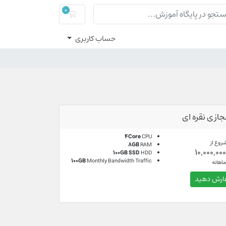
0
سبد خرید
حساب کاربری
ازی نقره ای
4Core
CPU
روع از
8GB
RAM
10,000,00
100GB SSD
HDD
100GB
Monthly Bandwidth Traffic
اهانه
رش دهید